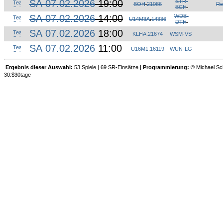
SA 07.02.2026
19:00
STR-
BOH
.
21086
Re
BCH
SA 07.02.2026
14:00
WDB-
U14M3A
.
14336
DTH
SA 07.02.2026
18:00
KLHA
.
21674
WSM-VS
SA 07.02.2026
11:00
U16M1
.
16119
WUN-LG
Ergebnis dieser Auswahl:
53 Spiele | 69 SR-Einsätze |
Programmierung:
© Michael Sch
30:$30tage