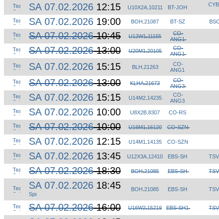
SA 07.02.2026
12:15
CYB
U10X2A
.
10211
BT-JOH
SA 07.02.2026
19:00
BOH
.
21087
BT-SZ
BSC
SA 07.02.2026
10:45
CO-
U12W1
.
11155
ANG1
SA 07.02.2026
13:00
CO-
U20M1
.
20105
ANG1
SA 07.02.2026
15:15
CO-
BLH
.
21263
ANG1
SA 07.02.2026
13:00
CO-
KLHA
.
21673
ANG3
SA 07.02.2026
15:15
CO-
U14M2
.
14235
ANG3
SA 07.02.2026
10:00
U8X2B
.
8307
CO-RS
SA 07.02.2026
10:00
U16M1
.
16120
CO-SZN
SA 07.02.2026
12:15
U14M1
.
14135
CO-SZN
SA 07.02.2026
13:45
U12X3A
.
12410
EBS-SH
TSV
SA 07.02.2026
18:30
BOH
.
21085
EBS-SH
TSV
SA 07.02.2026
18:45
BOH
.
21085
EBS-SH
TSV
SA 07.02.2026
16:00
U16W2
.
15219
EBS-SH1
TSV