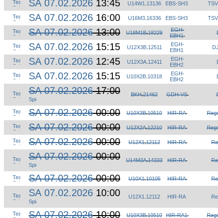
SA 07.02.2026
13:45
U14W1
.
13136
EBS-SH3
TSV
SA 07.02.2026
16:00
U16M3
.
16336
EBS-SH3
TSV
SA 07.02.2026
13:00
EGH-
U18M1B
.
18229
EBH1
SA 07.02.2026
15:15
EGH-
U12X3B
.
12511
DJ
EBH1
SA 07.02.2026
12:45
EGH-
U12X3A
.
12411
EBH2
SA 07.02.2026
15:15
EGH-
U10X2B
.
10318
EBH2
SA 07.02.2026
17:00
BKH
.
21462
GDH-VS
SA 07.02.2026
00:00
U10X3B
.
10510
HIR-RA
Regn
SA 07.02.2026
00:00
U12X2A
.
12210
HIR-RA
Regn
SA 07.02.2026
00:00
U12X1
.
12112
HIR-RA
Re
SA 07.02.2026
00:00
U14M3A
.
14333
HIR-RA
Re
SA 07.02.2026
00:00
U10X1
.
10105
HIR-RA
Re
SA 07.02.2026
10:00
U12X1
.
12112
HIR-RA
Re
SA 07.02.2026
10:00
U10X3B
.
10510
HIR-RA1
Regn