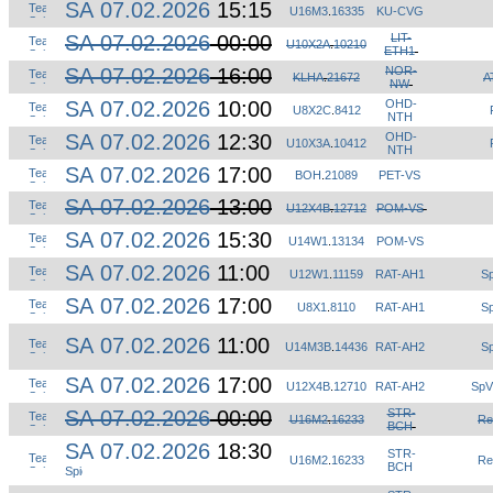
SA 07.02.2026
15:15
U16M3
.
16335
KU-CVG
SA 07.02.2026
00:00
LIT-
U10X2A
.
10210
ETH1
SA 07.02.2026
16:00
NOR-
KLHA
.
21672
A
NW
SA 07.02.2026
10:00
OHD-
U8X2C
.
8412
NTH
SA 07.02.2026
12:30
OHD-
U10X3A
.
10412
NTH
SA 07.02.2026
17:00
BOH
.
21089
PET-VS
SA 07.02.2026
13:00
U12X4B
.
12712
POM-VS
SA 07.02.2026
15:30
U14W1
.
13134
POM-VS
SA 07.02.2026
11:00
U12W1
.
11159
RAT-AH1
Sp
SA 07.02.2026
17:00
U8X1
.
8110
RAT-AH1
Sp
SA 07.02.2026
11:00
U14M3B
.
14436
RAT-AH2
Sp
SA 07.02.2026
17:00
U12X4B
.
12710
RAT-AH2
SpV
SA 07.02.2026
00:00
STR-
U16M2
.
16233
Re
BCH
SA 07.02.2026
18:30
STR-
U16M2
.
16233
Re
BCH