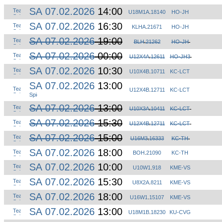
SA 07.02.2026
14:00
U18M1A
.
18140
HO-JH
SA 07.02.2026
16:30
KLHA
.
21671
HO-JH
SA 07.02.2026
19:00
BLH
.
21262
HO-JH
SA 07.02.2026
00:00
U12X4A
.
12611
HO-JH3
SA 07.02.2026
10:30
U10X4B
.
10711
KC-LCT
SA 07.02.2026
13:00
U12X4B
.
12711
KC-LCT
SA 07.02.2026
13:00
U10X3A
.
10411
KC-LCT
SA 07.02.2026
15:30
U12X4B
.
12711
KC-LCT
SA 07.02.2026
15:00
U16M3
.
16333
KC-TH
SA 07.02.2026
18:00
BOH
.
21090
KC-TH
SA 07.02.2026
10:00
U10W1
.
918
KME-VS
SA 07.02.2026
15:30
U8X2A
.
8211
KME-VS
SA 07.02.2026
18:00
U16W1
.
15107
KME-VS
SA 07.02.2026
13:00
U18M1B
.
18230
KU-CVG