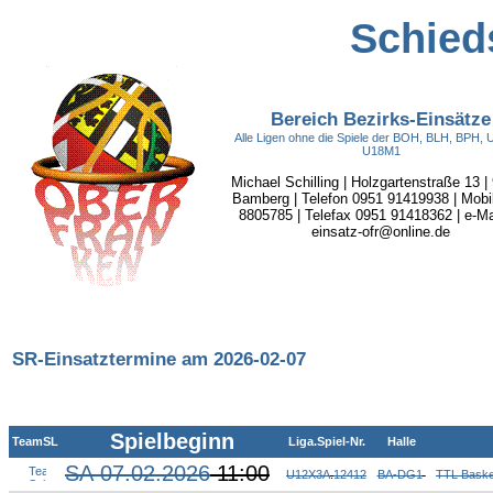
Schieds
Bereich Bezirks-Einsätze
Alle Ligen ohne die Spiele der BOH, BLH, BPH,
U18M1
Michael Schilling | Holzgartenstraße 13 |
Bamberg | Telefon 0951 91419938 | Mobi
8805785 | Telefax 0951 91418362 | e-Mai
einsatz-ofr@online.de
SR-Einsatztermine am 2026-02-07
Spielbeginn
TeamSL
Liga.Spiel-Nr.
Halle
SA 07.02.2026
11:00
U12X3A
.
12412
BA-DG1
TTL Baske