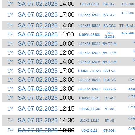
SA 07.02.2026
14:00
U8X2A
.
8210
BA-DG1
DJK Don 
SA 07.02.2026
17:00
DJK Don 
U12X3B
.
12510
BA-DG1
SA 07.02.2026
14:00
U10X3B
.
10512
BA-DG3
TTL Baske
SA 07.02.2026
11:00
BA-
DJK Don 
U16W1
.
15108
GEO1
SA 07.02.2026
10:00
S
U10X2B
.
10319
BA-TRIM
SA 07.02.2026
12:00
S
U12X4A
.
12612
BA-TRIM
SA 07.02.2026
14:00
S
U12X2B
.
12307
BA-TRIM
SA 07.02.2026
17:00
U18M1B
.
18228
BAU-VS
SA 07.02.2026
13:00
U10X2A
.
10212
BGB-VS
TSV 
SA 07.02.2026
13:00
U12X4A
.
12610
BSB-GS
Bisc
SA 07.02.2026
10:00
CYB
U16W2
.
15221
BT-AS
SA 07.02.2026
12:15
CYB
U14M2
.
14236
BT-AS
SA 07.02.2026
14:30
CYB
U12X1
.
12114
BT-AS
SA 07.02.2026
10:00
CYB
U8X1
.
8112
BT-JOH