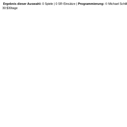
Ergebnis dieser Auswahl:
0 Spiele | 0 SR-Einsätze |
Programmierung:
© Michael Schill
30:$30tage