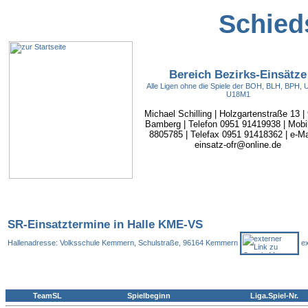
Schieds
Bereich Bezirks-Einsätze
Alle Ligen ohne die Spiele der BOH, BLH, BPH,
U18M1
Michael Schilling | Holzgartenstraße 13 |
Bamberg | Telefon 0951 91419938 | Mobi
8805785 | Telefax 0951 91418362 | e-Mai
einsatz-ofr@online.de
SR-Einsatztermine in Halle KME-VS
Hallenadresse: Volksschule Kemmern, Schulstraße, 96164 Kemmern
ex
TeamSL
Spielbeginn
Liga.Spiel-Nr.