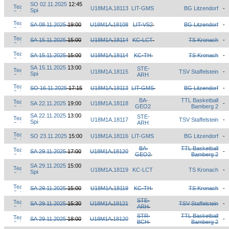
SO 02.11.2025
12:45
U18M1A
.
18113
LIT-GMS
BG Litzendorf
-
SA 08.11.2025
19:00
U18M1A
.
18108
LIT-VS2
BG Litzendorf
-
SA 15.11.2025
15:00
U18M1A
.
18114
KC-LCT
TS Kronach
-
SA 15.11.2025
15:00
U18M1A
.
18114
KC-TH
TS Kronach
-
SA 15.11.2025
13:00
STE-
U18M1A
.
18115
TSV Staffelstein
-
ARH
SO 16.11.2025
17:15
U18M1A
.
18113
LIT-GMS
BG Litzendorf
-
BA-
TTL Basketball
SA 22.11.2025
19:00
U18M1A
.
18118
-
GEO2
Bamberg 2
SA 22.11.2025
13:00
STE-
U18M1A
.
18117
TSV Staffelstein
-
ARH
SO 23.11.2025
15:00
U18M1A
.
18116
LIT-GMS
BG Litzendorf
-
BA-
TTL Basketball
SA 29.11.2025
17:00
U18M1A
.
18120
-
GEO2
Bamberg 2
SA 29.11.2025
15:00
U18M1A
.
18119
KC-LCT
TS Kronach
-
SA 29.11.2025
15:00
U18M1A
.
18119
KC-TH
TS Kronach
-
STE-
SA 29.11.2025
15:30
U18M1A
.
18121
TSV Staffelstein
-
ARH
STR-
TTL Basketball
SA 29.11.2025
18:00
U18M1A
.
18120
-
BCH
Bamberg 2