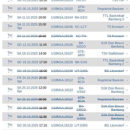
SO 05.10.2025
16:30
U18M1A
.
18103
HO-JH
TSV Hof
-
STR-
SO 05.10.2025
14:00
U18M1A
.
18102
Regnitztal Baskets
-
BCH
TTL Basketball
SA 11.10.2025
19:00
U18M1A
.
18104
BA-GEO
-
Bamberg 2
SA 11.10.2025
15:00
U18M1A
.
18106
KC-LCT
TS Kronach
-
SA 11.10.2025
15:00
U18M1A
.
18106
KC-TH
TS Kronach
-
BA-
DJK Don Bosco
SO 12.10.2025
11:00
U18M1A
.
18105
-
GEO3
Bamberg
STE-
SA 18.10.2025
14:00
U18M1A
.
18107
TSV Staffelstein
-
ARH
TTL Basketball
SO 19.10.2025
17:00
U18M1A
.
18109
BA-GSS
-
Bamberg 2
SO 19.10.2025
15:00
U18M1A
.
18108
LIT-GMS
BG Litzendorf
-
FR 24.10.2025
20:00
STR-
U18M1A
.
18112
Regnitztal Baskets
-
BCH
SA 25.10.2025
12:00
BA-
DJK Don Bosco
U18M1A
.
18110
-
GSS2
Bamberg
STR-
SA 25.10.2025
00:00
U18M1A
.
18112
Regnitztal Baskets
-
BCH
BA-
DJK Don Bosco
SO 26.10.2025
11:00
U18M1A
.
18110
-
GEO2
Bamberg
BA-
DJK Don Bosco
SO 26.10.2025
11:30
U18M1A
.
18110
-
GSS3
Bamberg
SO 26.10.2025
17:15
U18M1A
.
18132
LIT-GMS
BG Litzendorf
-