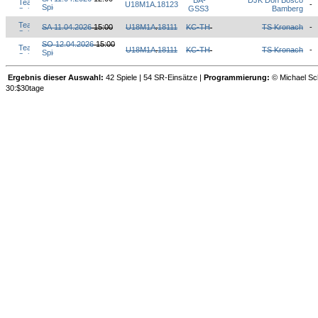
BA-
DJK Don Bosco
U18M1A
.
18123
-
GSS3
Bamberg
SA 11.04.2026
15:00
U18M1A
.
18111
KC-TH
TS Kronach
-
SO 12.04.2026
15:00
U18M1A
.
18111
KC-TH
TS Kronach
-
Ergebnis dieser Auswahl:
42 Spiele | 54 SR-Einsätze |
Programmierung:
© Michael Sch
30:$30tage