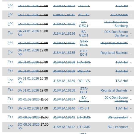
SA 17.01.2026
19:00
U18M1A
.
18133
HO-JH
TSV Hof
-
SA 17.01.2026
15:00
U18M1A
.
18111
KC-TH
TS Kronach
-
BA-
DJK Don Bosco
SA 24.01.2026
13:00
U18M1A
.
18136
-
GEO1
Bamberg
SA 24.01.2026
16:00
BA-
DJK Don Bosco
U18M1A
.
18136
-
GEO1
Bamberg
STR-
SA 24.01.2026
00:00
U18M1A
.
18135
Regnitztal Baskets
-
BCH
SA 24.01.2026
19:00
STR-
U18M1A
.
18135
Regnitztal Baskets
-
BCH
SA 31.01.2026
16:30
U18M1A
.
18139
HO-HVS
TSV Hof
-
SA 31.01.2026
14:00
U18M1A
.
18139
RGL-VS
TSV Hof
-
SA 31.01.2026
16:30
U18M1A
.
18139
RGL-VS
TSV Hof
-
STR-
SA 31.01.2026
19:00
U18M1A
.
18138
Regnitztal Baskets
-
BCH
BA-
DJK Don Bosco
SO 01.02.2026
11:00
U18M1A
.
18137
-
GEO2
Bamberg
SA 07.02.2026
14:00
U18M1A
.
18140
HO-JH
TSV Hof
-
SO 08.02.2026
15:00
U18M1A
.
18142
LIT-GMS
BG Litzendorf
-
SO 08.02.2026
17:30
U18M1A
.
18142
LIT-GMS
BG Litzendorf
-