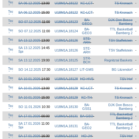
SA 06.12.2025
13:00
U18M1A
.
18122
KC-LCT
TS Kronach
-
SA 06.12.2025
15:00
U18M1A
.
18122
KC-LCT
TS Kronach
-
BA-
DJK Don Bosco
SO 07.12.2025
11:00
U18M1A
.
18123
-
GEO2
Bamberg
BA-
TTL Basketball
SO 07.12.2025
11:00
U18M1A
.
18124
-
GEO3
Bamberg 2
STE-
SA 13.12.2025
13:00
U18M1A
.
18126
TSV Staffelstein
-
ARH
SA 13.12.2025
14:45
STE-
U18M1A
.
18126
TSV Staffelstein
-
ARH
STR-
SA 13.12.2025
19:00
U18M1A
.
18125
Regnitztal Baskets
-
BCH
SO 14.12.2025
17:30
U18M1A
.
18127
LIT-GMS
BG Litzendorf
-
SA 10.01.2026
14:00
U18M1A
.
18128
HO-HVS
TSV Hof
-
SA 10.01.2026
13:00
U18M1A
.
18129
KC-LCT
TS Kronach
-
SA 10.01.2026
15:00
U18M1A
.
18129
KC-TH
TS Kronach
-
BA-
DJK Don Bosco
SO 11.01.2026
10:30
U18M1A
.
18130
-
GSS1
Bamberg
TTL Basketball
SA 17.01.2026
00:00
U18M1A
.
18131
BA-GEO
-
Bamberg 2
SA 17.01.2026
11:00
BA-
TTL Basketball
U18M1A
.
18131
-
GEO2
Bamberg 2
SA 17.01.2026
16:30
U18M1A
.
18133
HO-JH
TSV Hof
-