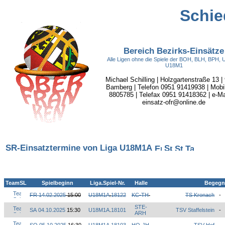
Schie
Bereich Bezirks-Einsätze
Alle Ligen ohne die Spiele der BOH, BLH, BPH,
U18M1
Michael Schilling | Holzgartenstraße 13 |
Bamberg | Telefon 0951 91419938 | Mobi
8805785 | Telefax 0951 91418362 | e-Mai
einsatz-ofr@online.de
SR-Einsatztermine von Liga U18M1A
TeamSL
Spielbeginn
Liga.Spiel-Nr.
Halle
Begeg
FR 14.02.2025
15:00
U18M1A
.
18122
KC-TH
TS Kronach
-
STE-
SA 04.10.2025
15:30
U18M1A
.
18101
TSV Staffelstein
-
ARH