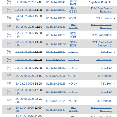
STR-
SO 08.02.2026
17:00
U18M1A
.
18141
Regnitztal Baskets
-
BCH
BA-
DJK Don Bosco
SA 14.02.2026
14:00
U18M1A
.
18137
-
GSS3
Bamberg
SA 14.02.2026
15:00
U18M1A
.
18122
KC-TH
TS Kronach
-
BA-
DJK Don Bosco
SO 15.02.2026
11:30
U18M1A
.
18123
-
GSS2
Bamberg
SA 21.02.2026
15:00
STE-
U18M1A
.
18121
TSV Staffelstein
-
ARH
SA 21.02.2026
14:00
STR-
TTL Basketball
U18M1A
.
18120
-
BCH
Bamberg 2
SA 28.02.2026
14:00
U18M1A
.
18134
HO-JH
TSV Hof
-
SA 28.02.2026
15:00
U18M1A
.
18114
KC-LCT
TS Kronach
-
SA 21.03.2026
16:30
U18M1A
.
18133
HO-JH
TSV Hof
-
SO 22.03.2026
18:00
U18M1A
.
18111
KC-LCT
TS Kronach
-
SA 28.03.2026
14:00
U18M1A
.
18128
HO-JH
TSV Hof
-
SA 28.03.2026
17:00
U18M1A
.
18128
HO-JH
TSV Hof
-
SO 29.03.2026
13:30
U18M1A
.
18114
KC-TH
TS Kronach
-
SA 11.04.2026
12:00
BA-
DJK Don Bosco
U18M1A
.
18137
-
GSS3
Bamberg
SA 11.04.2026
12:00