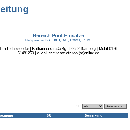
leitung
Bereich Pool-Einsätze
Alle Spiele der BOH, BLH, BPH, U20M1, U18M1
Tim Eichelsdörfer | Katharinenstraße 4g | 96052 Bamberg | Mobil 0176
51481259 | e-Mail sr-einsatz-ofr-pool(at)online.de
SR:
gegnung
SR
Bemerkung