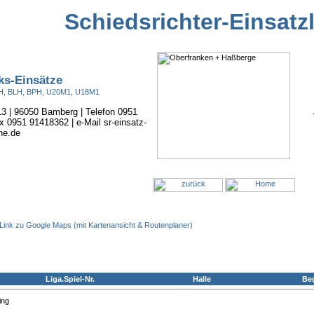
Schiedsrichter-Einsatz
ks-Einsätze
BOH, BLH, BPH, U20M1, U18M1
 13 | 96050 Bamberg | Telefon 0951
x 0951 91418362 | e-Mail sr-einsatz-
ne.de
Link zu Google Maps (mit Kartenansicht & Routenplaner)
Liga.Spiel-Nr.
Halle
Be
ing