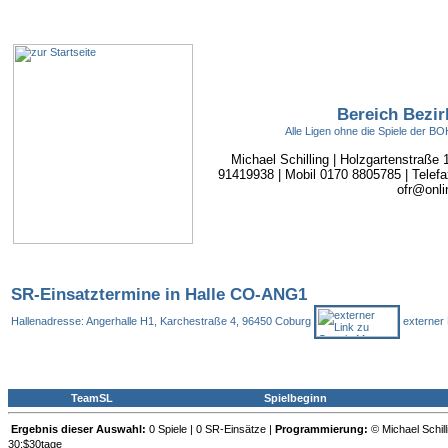
Bereich Bezir
Alle Ligen ohne die Spiele der 
Michael Schilling | Holzgartenstraße
91419938 | Mobil 0170 8805785 | Telefa
ofr@onli
SR-Einsatztermine in Halle CO-ANG1
Hallenadresse: Angerhalle H1, Karchestraße 4, 96450 Coburg
externer 
TeamSL
Spielbeginn
Ergebnis dieser Auswahl:
0 Spiele | 0 SR-Einsätze |
Programmierung:
© Michael Schill
30:$30tage