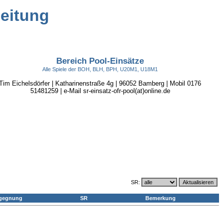
leitung
Bereich Pool-Einsätze
Alle Spiele der BOH, BLH, BPH, U20M1, U18M1
Tim Eichelsdörfer | Katharinenstraße 4g | 96052 Bamberg | Mobil 0176
51481259 | e-Mail sr-einsatz-ofr-pool(at)online.de
SR:
gegnung
SR
Bemerkung