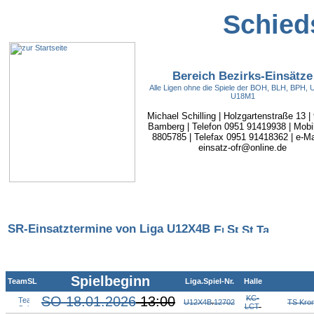
Schieds
Bereich Bezirks-Einsätze
Alle Ligen ohne die Spiele der BOH, BLH, BPH,
U18M1
Michael Schilling | Holzgartenstraße 13 |
Bamberg | Telefon 0951 91419938 | Mobi
8805785 | Telefax 0951 91418362 | e-Mai
einsatz-ofr@online.de
SR-Einsatztermine von Liga U12X4B
Spielbeginn
TeamSL
Liga.Spiel-Nr.
Halle
SO 18.01.2026
13:00
KC-
U12X4B
.
12702
TS Kro
LCT