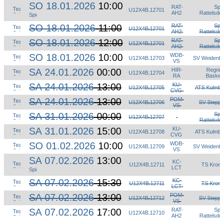
SO 18.01.2026
10:00
RAT-
S
U12X4B
.
12701
AH2
Rattelsd
SO 18.01.2026
11:00
RAT-
S
U12X4B
.
12701
AH2
Rattelsd
SO 18.01.2026
12:00
RAT-
S
U12X4B
.
12701
AH2
Rattelsd
SO 18.01.2026
10:00
WDB-
U12X4B
.
12703
SV Weiden
VS
SA 24.01.2026
00:00
HIR-
Regni
U12X4B
.
12704
RA
Baske
SA 24.01.2026
13:00
KU-
U12X4B
.
12705
ATS Kulm
CVG
SA 24.01.2026
13:00
POM-
U12X4B
.
12706
SV Step
VS
SA 31.01.2026
00:00
S
U12X4B
.
12707
Rattelsd
SA 31.01.2026
15:00
KU-
U12X4B
.
12708
ATS Kulm
CVG
SO 01.02.2026
10:00
WDB-
U12X4B
.
12709
SV Weiden
VS
SA 07.02.2026
13:00
KC-
U12X4B
.
12711
TS Kro
LCT
SA 07.02.2026
15:30
KC-
U12X4B
.
12711
TS Kro
LCT
SA 07.02.2026
13:00
POM-
U12X4B
.
12712
SV Step
VS
SA 07.02.2026
17:00
RAT-
S
U12X4B
.
12710
AH2
Rattelsd