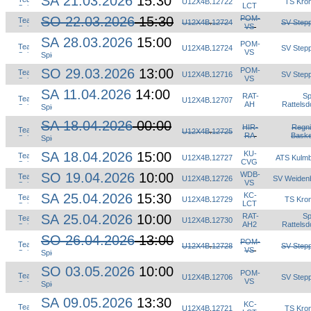
SA 21.03.2026
15:30
U12X4B
.
12722
TS Kro
LCT
SO 22.03.2026
15:30
POM-
U12X4B
.
12724
SV Step
VS
SA 28.03.2026
15:00
POM-
U12X4B
.
12724
SV Step
VS
SO 29.03.2026
13:00
POM-
U12X4B
.
12716
SV Step
VS
SA 11.04.2026
14:00
RAT-
S
U12X4B
.
12707
AH
Rattelsd
SA 18.04.2026
00:00
HIR-
Regni
U12X4B
.
12725
RA
Baske
SA 18.04.2026
15:00
KU-
U12X4B
.
12727
ATS Kulm
CVG
SO 19.04.2026
10:00
WDB-
U12X4B
.
12726
SV Weiden
VS
SA 25.04.2026
15:30
KC-
U12X4B
.
12729
TS Kro
LCT
SA 25.04.2026
10:00
RAT-
S
U12X4B
.
12730
AH2
Rattelsd
SO 26.04.2026
13:00
POM-
U12X4B
.
12728
SV Step
VS
SO 03.05.2026
10:00
POM-
U12X4B
.
12706
SV Step
VS
SA 09.05.2026
13:30
KC-
U12X4B
.
12721
TS Kro