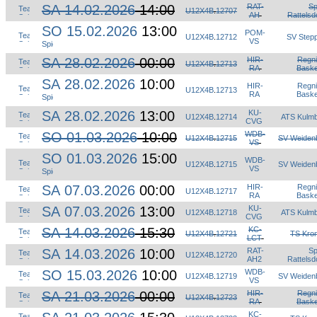
SA 14.02.2026
14:00
RAT-
S
U12X4B
.
12707
AH
Rattelsd
SO 15.02.2026
13:00
POM-
U12X4B
.
12712
SV Step
VS
SA 28.02.2026
00:00
HIR-
Regni
U12X4B
.
12713
RA
Baske
SA 28.02.2026
10:00
HIR-
Regni
U12X4B
.
12713
RA
Baske
SA 28.02.2026
13:00
KU-
U12X4B
.
12714
ATS Kulm
CVG
SO 01.03.2026
10:00
WDB-
U12X4B
.
12715
SV Weiden
VS
SO 01.03.2026
15:00
WDB-
U12X4B
.
12715
SV Weiden
VS
SA 07.03.2026
00:00
HIR-
Regni
U12X4B
.
12717
RA
Baske
SA 07.03.2026
13:00
KU-
U12X4B
.
12718
ATS Kulm
CVG
SA 14.03.2026
15:30
KC-
U12X4B
.
12721
TS Kro
LCT
SA 14.03.2026
10:00
RAT-
S
U12X4B
.
12720
AH2
Rattelsd
SO 15.03.2026
10:00
WDB-
U12X4B
.
12719
SV Weiden
VS
SA 21.03.2026
00:00
HIR-
Regni
U12X4B
.
12723
RA
Baske
KC-