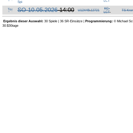
LCT
SO 10.05.2026
14:00
KC-
U12X4B
.
12721
TS Kro
LCT
Ergebnis dieser Auswahl:
30 Spiele | 36 SR-Einsätze |
Programmierung:
© Michael Sch
30:$30tage