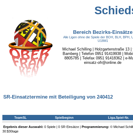
Schieds
Bereich Bezirks-Einsätze
Alle Ligen ohne die Spiele der BOH, BLH, BPH,
U18M1
Michael Schilling | Holzgartenstraße 13 |
Bamberg | Telefon 0951 91419938 | Mobi
8805785 | Telefax 0951 91418362 | e-Mai
einsatz-ofr@online.de
SR-Einsatztermine mit Beteiligung von 240412
TeamSL
Spielbeginn
Liga.Spiel-Nr.
Ergebnis dieser Auswahl:
0 Spiele | 0 SR-Einsätze |
Programmierung:
© Michael Schill
30:$30tage