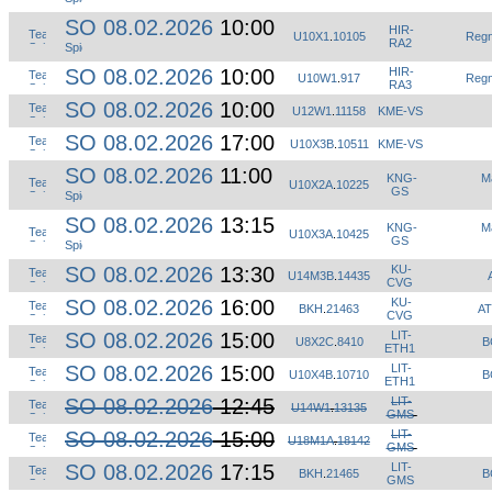
SO 08.02.2026
10:00
HIR-
U10X1
.
10105
Regn
RA2
SO 08.02.2026
10:00
HIR-
U10W1
.
917
Regn
RA3
SO 08.02.2026
10:00
U12W1
.
11158
KME-VS
SO 08.02.2026
17:00
U10X3B
.
10511
KME-VS
SO 08.02.2026
11:00
KNG-
M
U10X2A
.
10225
GS
SO 08.02.2026
13:15
KNG-
M
U10X3A
.
10425
GS
SO 08.02.2026
13:30
KU-
U14M3B
.
14435
CVG
SO 08.02.2026
16:00
KU-
BKH
.
21463
AT
CVG
SO 08.02.2026
15:00
LIT-
U8X2C
.
8410
B
ETH1
SO 08.02.2026
15:00
LIT-
U10X4B
.
10710
B
ETH1
SO 08.02.2026
12:45
LIT-
U14W1
.
13135
GMS
SO 08.02.2026
15:00
LIT-
U18M1A
.
18142
GMS
SO 08.02.2026
17:15
LIT-
BKH
.
21465
B
GMS