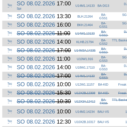
SO 08.02.2026
17:00
D
U14M1
.
14133
BA-DG3
SO 08.02.2026
13:30
BA-
SG
BLH
.
21264
GSS1
SO 08.02.2026
16:00
BA-
SG
BKH
.
21464
GSS1
SO 08.02.2026
11:00
BA-
D
U14W1
.
13133
GSS2
SO 08.02.2026
14:00
BA-
TTL Baske
KLHB
.
21794
GSS2
SO 08.02.2026
17:00
BA-
D
U14M3A
.
14335
GSS2
SO 08.02.2026
11:00
BA-
SG
U10W1
.
916
GSS3
SO 08.02.2026
14:00
BA-
D
U18W1
.
17110
GSS3
SO 08.02.2026
17:00
BA-
D
U14M1
.
14133
GSS3
SO 08.02.2026
10:00
U12W1
.
11157
BA-KID
Freak
SO 08.02.2026
15:30
U12X2B
.
12308
BA-KID
Freak
SO 08.02.2026
10:30
BA-
TTL Baske
U12X3A
.
12412
TRIM
SO 08.02.2026
10:00
U14M2
.
14234
BAU-VS
1
SO 08.02.2026
12:30
U10X2B
.
10317
BAU-VS
1