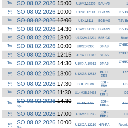
SO 08.02.2026
15:00
U16M2
.
16236
BAU-VS
1
SO 08.02.2026
10:00
U12X1
.
12113
BGB-VS
TSV Br
SO 08.02.2026
12:00
U8X1
.
8111
BGB-VS
TSV Br
SO 08.02.2026
14:30
U14M1
.
14136
BGB-VS
TSV Br
SO 08.02.2026
13:00
U12X2A
.
12211
BSB-GS
Bisc
SO 08.02.2026
10:00
CYBEX
U8X2B
.
8308
BT-AS
SO 08.02.2026
12:15
CYBEX
U18W1
.
17109
BT-AS
SO 08.02.2026
14:30
CYBEX
U10X4A
.
10612
BT-AS
SO 08.02.2026
13:00
BUTT-
FSV
U12X3B
.
12512
DBS
SO 08.02.2026
17:30
EGH-
BOH
.
21088
DJK
EBH
SO 08.02.2026
11:30
EGH-
U14M3B
.
14433
DJ
EBH1
SO 08.02.2026
14:30
EGH-
KLHB
.
21792
DJK
EBH1
SO 08.02.2026
17:00
EGH-
U16M2
.
16235
DJ
EBH1
SO 08.02.2026
10:00
U12X2A
.
12210
HIR-RA
Regnit