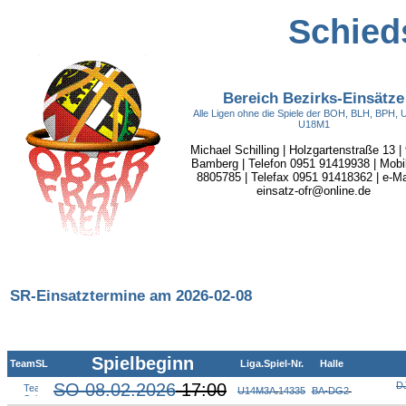
Schieds
Bereich Bezirks-Einsätze
Alle Ligen ohne die Spiele der BOH, BLH, BPH,
U18M1
Michael Schilling | Holzgartenstraße 13 |
Bamberg | Telefon 0951 91419938 | Mobi
8805785 | Telefax 0951 91418362 | e-Mai
einsatz-ofr@online.de
SR-Einsatztermine am 2026-02-08
Spielbeginn
TeamSL
Liga.Spiel-Nr.
Halle
SO 08.02.2026
17:00
D
U14M3A
.
14335
BA-DG2