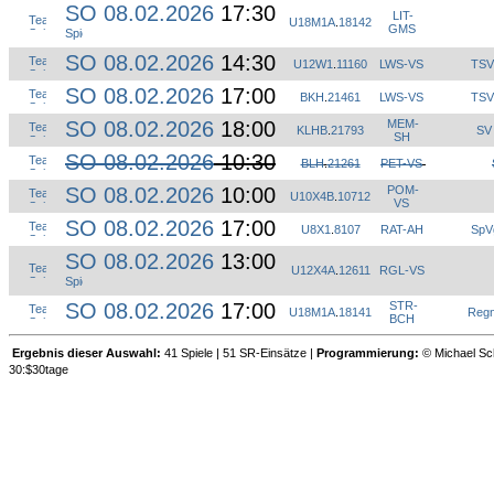
SO 08.02.2026
17:30
LIT-
U18M1A
.
18142
GMS
SO 08.02.2026
14:30
U12W1
.
11160
LWS-VS
TSV
SO 08.02.2026
17:00
BKH
.
21461
LWS-VS
TSV
SO 08.02.2026
18:00
MEM-
KLHB
.
21793
SV
SH
SO 08.02.2026
10:30
BLH
.
21261
PET-VS
SO 08.02.2026
10:00
POM-
U10X4B
.
10712
VS
SO 08.02.2026
17:00
U8X1
.
8107
RAT-AH
SpVg
SO 08.02.2026
13:00
U12X4A
.
12611
RGL-VS
SO 08.02.2026
17:00
STR-
U18M1A
.
18141
Regn
BCH
Ergebnis dieser Auswahl:
41 Spiele | 51 SR-Einsätze |
Programmierung:
© Michael Sch
30:$30tage