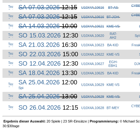
SA 07.03.2026
12:15
CYBE
U10X4A
.
10616
BT-AS
SA 07.03.2026
12:15
CYBE
U10X4A
.
10616
BT-JOH
SA 14.03.2026
10:00
U10X4A
.
10621
KME-VS
SO 15.03.2026
12:30
RAT-
U10X4A
.
10620
SpV
AH2
SA 21.03.2026
16:30
U10X4A
.
10623
BA-KID
Frea
SO 22.03.2026
15:00
U10X4A
.
10622
KME-VS
SO 12.04.2026
12:30
EGH-
U10X4A
.
10627
DJK
EBH1
SA 18.04.2026
13:30
U10X4A
.
10625
BA-KID
Frea
SA 25.04.2026
12:00
U10X4A
.
10629
KME-VS
SA 25.04.2026
13:00
U10X4A
.
10629
KME-VS
SO 26.04.2026
12:15
CYBE
U10X4A
.
10628
BT-MEY
Ergebnis dieser Auswahl:
20 Spiele | 23 SR-Einsätze |
Programmierung:
© Michael Sch
30:$30tage