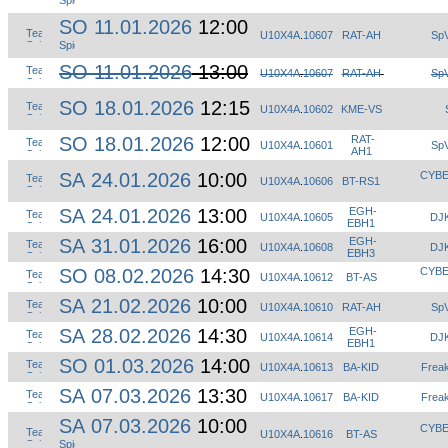
SO 11.01.2026
12:00
U10X4A
.
10607
RAT-AH
SpV
SO 11.01.2026
13:00
U10X4A
.
10607
RAT-AH
SpV
SO 18.01.2026
12:15
U10X4A
.
10602
KME-VS
SO 18.01.2026
12:00
RAT-
U10X4A
.
10601
SpV
AH1
SA 24.01.2026
10:00
CYBE
U10X4A
.
10606
BT-RS1
SA 24.01.2026
13:00
EGH-
U10X4A
.
10605
DJK
EBH1
SA 31.01.2026
16:00
EGH-
U10X4A
.
10608
DJK
EBH3
SO 08.02.2026
14:30
CYBE
U10X4A
.
10612
BT-AS
SA 21.02.2026
10:00
U10X4A
.
10610
RAT-AH
SpV
SA 28.02.2026
14:30
EGH-
U10X4A
.
10614
DJK
EBH1
SO 01.03.2026
14:00
U10X4A
.
10613
BA-KID
Frea
SA 07.03.2026
13:30
U10X4A
.
10617
BA-KID
Frea
SA 07.03.2026
10:00
CYBE
U10X4A
.
10616
BT-AS