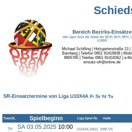
Schieds
Bereich Bezirks-Einsätze
Alle Ligen ohne die Spiele der BOH, BLH, BPH,
U18M1
Michael Schilling | Holzgartenstraße 13 |
Bamberg | Telefon 0951 91419938 | Mobi
8805785 | Telefax 0951 91418362 | e-Mai
einsatz-ofr@online.de
SR-Einsatztermine von Liga U10X4A
Spielbeginn
TeamSL
Liga.Spiel-Nr.
Halle
SA 03.05.2025
10:00
U10X4A
.
10621
KME-VS