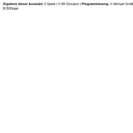
Ergebnis dieser Auswahl:
0 Spiele | 0 SR-Einsätze |
Programmierung:
© Michael Schill
30:$30tage