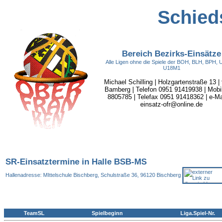
Schieds
Bereich Bezirks-Einsätze
Alle Ligen ohne die Spiele der BOH, BLH, BPH,
U18M1
Michael Schilling | Holzgartenstraße 13 |
Bamberg | Telefon 0951 91419938 | Mobi
8805785 | Telefax 0951 91418362 | e-Mai
einsatz-ofr@online.de
SR-Einsatztermine in Halle BSB-MS
Hallenadresse: MIttelschule Bischberg, Schulstraße 36, 96120 Bischberg
TeamSL
Spielbeginn
Liga.Spiel-Nr.