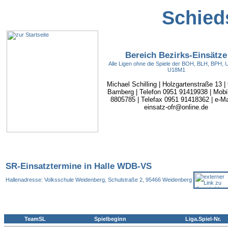
Schieds
Bereich Bezirks-Einsätze
Alle Ligen ohne die Spiele der BOH, BLH, BPH,
U18M1
Michael Schilling | Holzgartenstraße 13 |
Bamberg | Telefon 0951 91419938 | Mobi
8805785 | Telefax 0951 91418362 | e-Mai
einsatz-ofr@online.de
SR-Einsatztermine in Halle WDB-VS
Hallenadresse: Volksschule Weidenberg, Schulstraße 2, 95466 Weidenberg
TeamSL
Spielbeginn
Liga.Spiel-Nr.