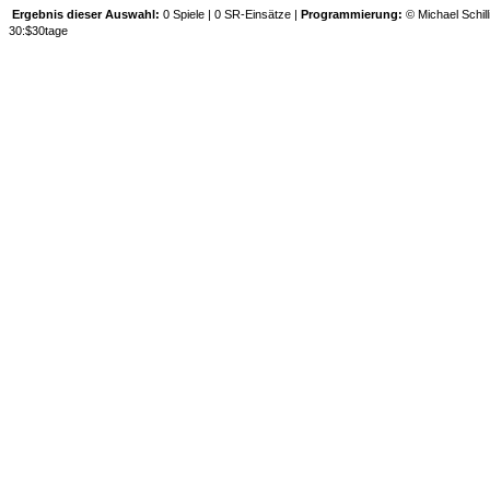
Ergebnis dieser Auswahl:
0 Spiele | 0 SR-Einsätze |
Programmierung:
© Michael Schill
30:$30tage