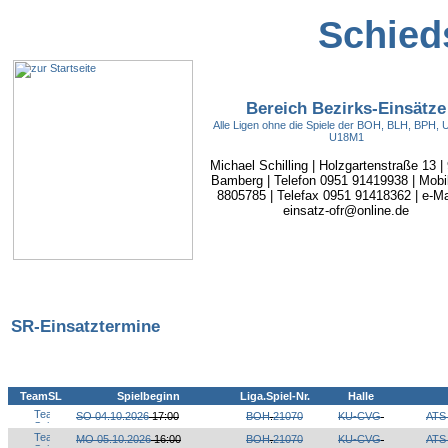
Schieds
Bereich Bezirks-Einsätze
Alle Ligen ohne die Spiele der BOH, BLH, BPH,
U18M1
Michael Schilling | Holzgartenstraße 13 |
Bamberg | Telefon 0951 91419938 | Mobi
8805785 | Telefax 0951 91418362 | e-Mai
einsatz-ofr@online.de
SR-Einsatztermine
TeamSL
Spielbeginn
Liga.Spiel-Nr.
Halle
SO 04.10.2026
17:00
BOH
.
21070
KU-CVG
ATS
MO 05.10.2026
16:00
BOH
.
21070
KU-CVG
ATS