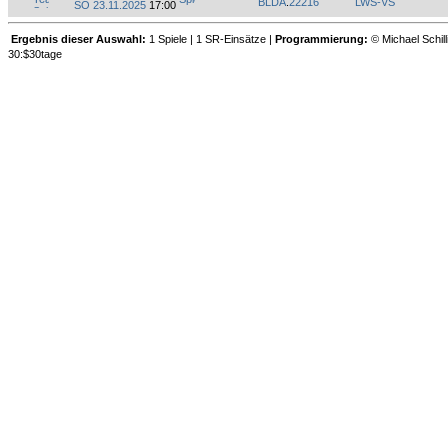
BLDA
.
22216
LWS-VS
SO 23.11.2025
17:00
Ergebnis dieser Auswahl:
1 Spiele | 1 SR-Einsätze |
Programmierung:
© Michael Schill
30:$30tage