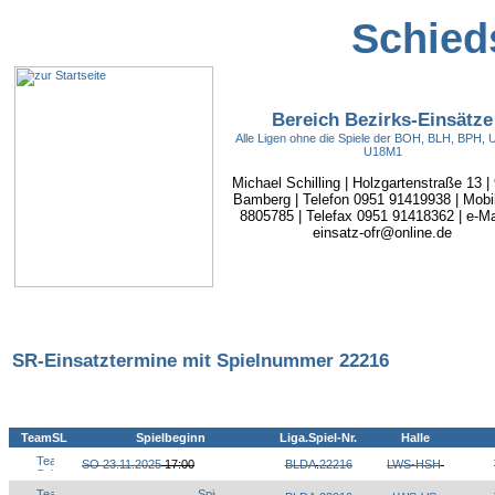
Schieds
Bereich Bezirks-Einsätze
Alle Ligen ohne die Spiele der BOH, BLH, BPH,
U18M1
Michael Schilling | Holzgartenstraße 13 |
Bamberg | Telefon 0951 91419938 | Mobi
8805785 | Telefax 0951 91418362 | e-Mai
einsatz-ofr@online.de
SR-Einsatztermine mit Spielnummer 22216
TeamSL
Spielbeginn
Liga.Spiel-Nr.
Halle
SO 23.11.2025
17:00
BLDA
.
22216
LWS-HSH