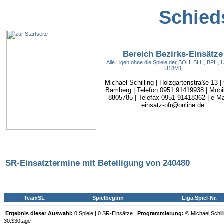
Schieds
Bereich Bezirks-Einsätze
Alle Ligen ohne die Spiele der BOH, BLH, BPH,
U18M1
Michael Schilling | Holzgartenstraße 13 |
Bamberg | Telefon 0951 91419938 | Mobi
8805785 | Telefax 0951 91418362 | e-Mai
einsatz-ofr@online.de
SR-Einsatztermine mit Beteiligung von 240480
TeamSL
Spielbeginn
Liga.Spiel-Nr.
Ergebnis dieser Auswahl:
0 Spiele | 0 SR-Einsätze |
Programmierung:
© Michael Schill
30:$30tage