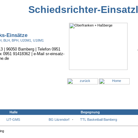
Schiedsrichter-Einsatz
ks-Einsätze
BOH, BLH, BPH, U20M1, U18M1
 13 | 96050 Bamberg | Telefon 0951
x 0951 91418362 | e-Mail sr-einsatz-
ne.de
Halle
Begegnung
LIT-GMS
BG Litzendorf
-
TTL Basketball Bamberg
ing