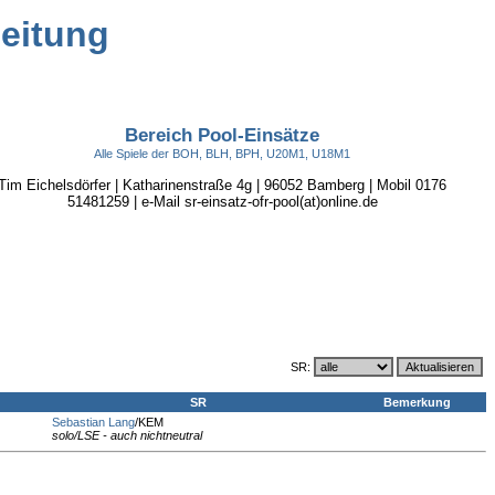
leitung
Bereich Pool-Einsätze
Alle Spiele der BOH, BLH, BPH, U20M1, U18M1
Tim Eichelsdörfer | Katharinenstraße 4g | 96052 Bamberg | Mobil 0176
51481259 | e-Mail sr-einsatz-ofr-pool(at)online.de
SR:
SR
Bemerkung
Sebastian Lang
/KEM
solo/LSE - auch nichtneutral