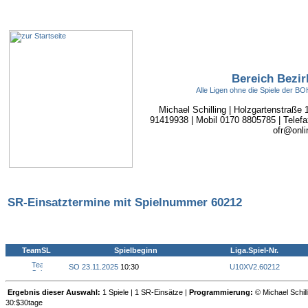
Bereich Bezir
Alle Ligen ohne die Spiele der 
Michael Schilling | Holzgartenstraße
91419938 | Mobil 0170 8805785 | Telefa
ofr@onli
SR-Einsatztermine mit Spielnummer 60212
TeamSL
Spielbeginn
Liga.Spiel-Nr.
SO 23.11.2025
10:30
U10XV2
.
60212
Ergebnis dieser Auswahl:
1 Spiele | 1 SR-Einsätze |
Programmierung:
© Michael Schill
30:$30tage