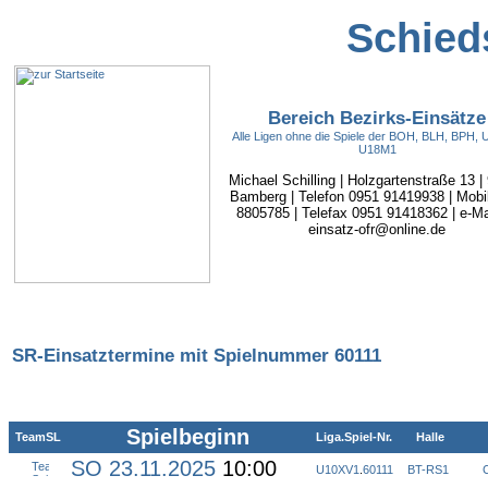
Schieds
Bereich Bezirks-Einsätze
Alle Ligen ohne die Spiele der BOH, BLH, BPH,
U18M1
Michael Schilling | Holzgartenstraße 13 |
Bamberg | Telefon 0951 91419938 | Mobi
8805785 | Telefax 0951 91418362 | e-Mai
einsatz-ofr@online.de
SR-Einsatztermine mit Spielnummer 60111
Spielbeginn
TeamSL
Liga.Spiel-Nr.
Halle
SO 23.11.2025
10:00
U10XV1
.
60111
BT-RS1