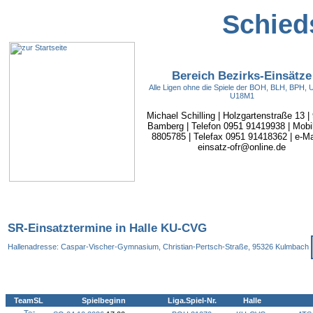
Schieds
Bereich Bezirks-Einsätze
Alle Ligen ohne die Spiele der BOH, BLH, BPH,
U18M1
Michael Schilling | Holzgartenstraße 13 |
Bamberg | Telefon 0951 91419938 | Mobi
8805785 | Telefax 0951 91418362 | e-Mai
einsatz-ofr@online.de
SR-Einsatztermine in Halle KU-CVG
Hallenadresse: Caspar-Vischer-Gymnasium, Christian-Pertsch-Straße, 95326 Kulmbach
TeamSL
Spielbeginn
Liga.Spiel-Nr.
Halle