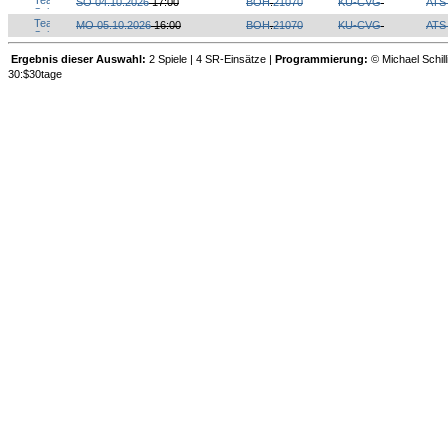
SO 04.10.2026
17:00
BOH
.
21070
KU-CVG
ATS
MO 05.10.2026
16:00
BOH
.
21070
KU-CVG
ATS
Ergebnis dieser Auswahl:
2 Spiele | 4 SR-Einsätze |
Programmierung:
© Michael Schill
30:$30tage