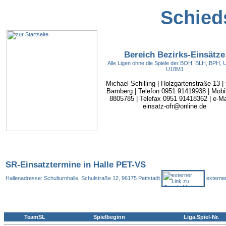
Schieds
Bereich Bezirks-Einsätze
Alle Ligen ohne die Spiele der BOH, BLH, BPH,
U18M1
Michael Schilling | Holzgartenstraße 13 |
Bamberg | Telefon 0951 91419938 | Mobi
8805785 | Telefax 0951 91418362 | e-Mai
einsatz-ofr@online.de
SR-Einsatztermine in Halle PET-VS
Hallenadresse: Schulturnhalle, Schulstraße 12, 96175 Pettstadt
externer
TeamSL
Spielbeginn
Liga.Spiel-Nr.