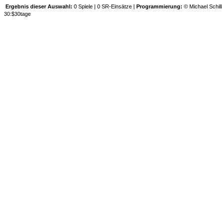
Ergebnis dieser Auswahl:
0 Spiele | 0 SR-Einsätze |
Programmierung:
© Michael Schill
30:$30tage