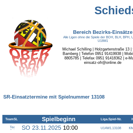
Schieds
Bereich Bezirks-Einsätze
Alle Ligen ohne die Spiele der BOH, BLH, BPH,
U18M1
Michael Schilling | Holzgartenstraße 13 |
Bamberg | Telefon 0951 91419938 | Mobi
8805785 | Telefax 0951 91418362 | e-Mai
einsatz-ofr@online.de
SR-Einsatztermine mit Spielnummer 13108
Spielbeginn
TeamSL
Liga.Spiel-Nr.
H
SO 23.11.2025
10:00
U14W1
.
13108
KM