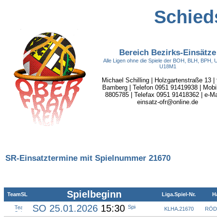
Schieds
Bereich Bezirks-Einsätze
Alle Ligen ohne die Spiele der BOH, BLH, BPH,
U18M1
Michael Schilling | Holzgartenstraße 13 |
Bamberg | Telefon 0951 91419938 | Mobi
8805785 | Telefax 0951 91418362 | e-Mai
einsatz-ofr@online.de
SR-Einsatztermine mit Spielnummer 21670
Spielbeginn
TeamSL
Liga.Spiel-Nr.
Ha
SO 25.01.2026
15:30
KLHA
.
21670
RÖD