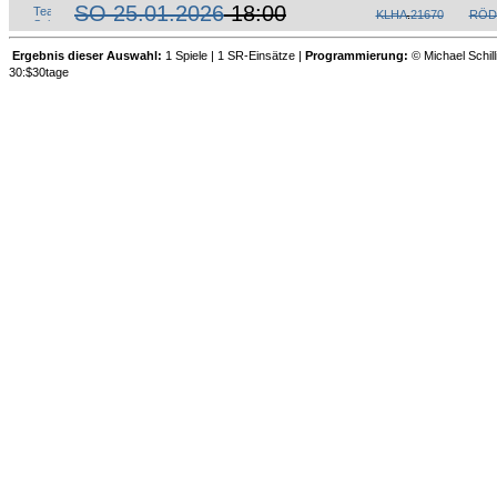
SO 25.01.2026
18:00
KLHA
.
21670
RÖD
Ergebnis dieser Auswahl:
1 Spiele | 1 SR-Einsätze |
Programmierung:
© Michael Schill
30:$30tage