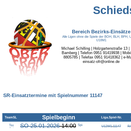
Schieds
Bereich Bezirks-Einsätze
Alle Ligen ohne die Spiele der BOH, BLH, BPH,
U18M1
Michael Schilling | Holzgartenstraße 13 |
Bamberg | Telefon 0951 91419938 | Mobi
8805785 | Telefax 0951 91418362 | e-Mai
einsatz-ofr@online.de
SR-Einsatztermine mit Spielnummer 11147
Spielbeginn
TeamSL
Liga.Spiel-Nr.
SO 25.01.2026
14:00
U12W1
.
11147
R