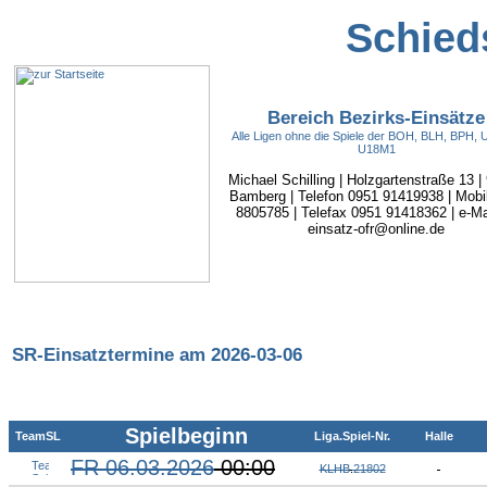
Schieds
Bereich Bezirks-Einsätze
Alle Ligen ohne die Spiele der BOH, BLH, BPH,
U18M1
Michael Schilling | Holzgartenstraße 13 |
Bamberg | Telefon 0951 91419938 | Mobi
8805785 | Telefax 0951 91418362 | e-Mai
einsatz-ofr@online.de
SR-Einsatztermine am 2026-03-06
Spielbeginn
TeamSL
Liga.Spiel-Nr.
Halle
FR 06.03.2026
00:00
KLHB
.
21802