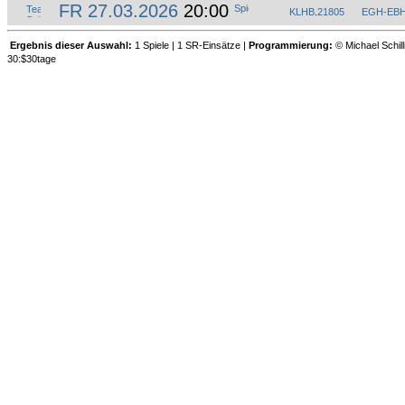
FR 27.03.2026
20:00
KLHB
.
21805
EGH-EB
Ergebnis dieser Auswahl:
1 Spiele | 1 SR-Einsätze |
Programmierung:
© Michael Schill
30:$30tage