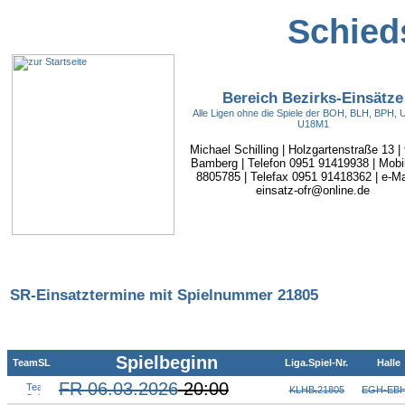
Schieds
Bereich Bezirks-Einsätze
Alle Ligen ohne die Spiele der BOH, BLH, BPH,
U18M1
Michael Schilling | Holzgartenstraße 13 |
Bamberg | Telefon 0951 91419938 | Mobi
8805785 | Telefax 0951 91418362 | e-Mai
einsatz-ofr@online.de
SR-Einsatztermine mit Spielnummer 21805
Spielbeginn
TeamSL
Liga.Spiel-Nr.
Halle
FR 06.03.2026
20:00
KLHB
.
21805
EGH-EB