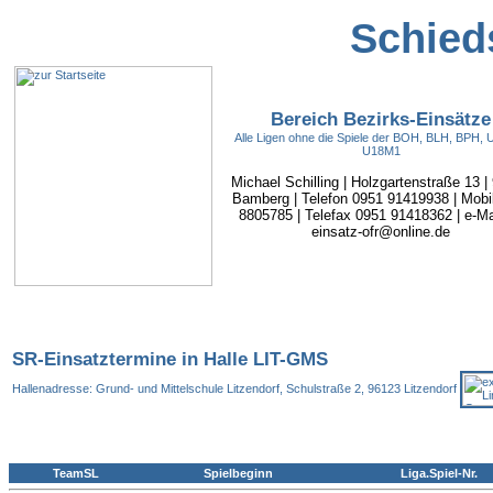
Schieds
Bereich Bezirks-Einsätze
Alle Ligen ohne die Spiele der BOH, BLH, BPH,
U18M1
Michael Schilling | Holzgartenstraße 13 |
Bamberg | Telefon 0951 91419938 | Mobi
8805785 | Telefax 0951 91418362 | e-Mai
einsatz-ofr@online.de
SR-Einsatztermine in Halle LIT-GMS
Hallenadresse: Grund- und Mittelschule Litzendorf, Schulstraße 2, 96123 Litzendorf
TeamSL
Spielbeginn
Liga.Spiel-Nr.