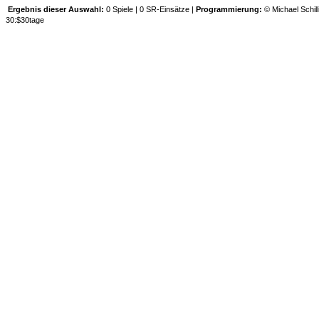
Ergebnis dieser Auswahl:
0 Spiele | 0 SR-Einsätze |
Programmierung:
© Michael Schill
30:$30tage