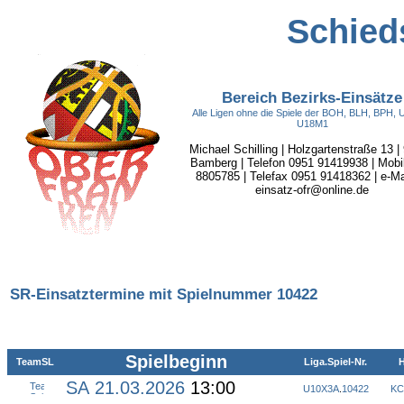
Schieds
Bereich Bezirks-Einsätze
Alle Ligen ohne die Spiele der BOH, BLH, BPH,
U18M1
Michael Schilling | Holzgartenstraße 13 |
Bamberg | Telefon 0951 91419938 | Mobi
8805785 | Telefax 0951 91418362 | e-Mai
einsatz-ofr@online.de
SR-Einsatztermine mit Spielnummer 10422
Spielbeginn
TeamSL
Liga.Spiel-Nr.
H
SA 21.03.2026
13:00
U10X3A
.
10422
KC