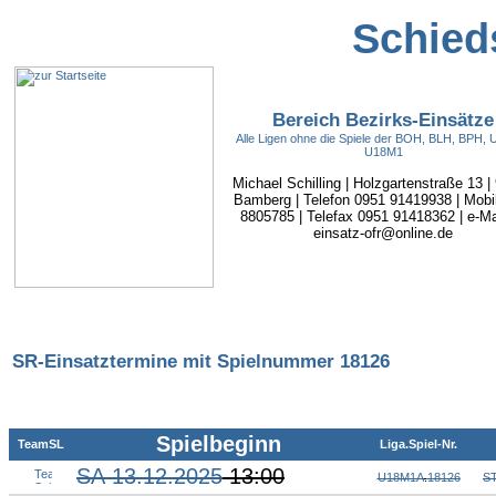
Schieds
Bereich Bezirks-Einsätze
Alle Ligen ohne die Spiele der BOH, BLH, BPH,
U18M1
Michael Schilling | Holzgartenstraße 13 |
Bamberg | Telefon 0951 91419938 | Mobi
8805785 | Telefax 0951 91418362 | e-Mai
einsatz-ofr@online.de
SR-Einsatztermine mit Spielnummer 18126
Spielbeginn
TeamSL
Liga.Spiel-Nr.
SA 13.12.2025
13:00
U18M1A
.
18126
S