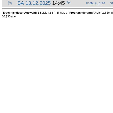
SA 13.12.2025
14:45
U18M1A
.
18126
S
Ergebnis dieser Auswahl:
1 Spiele | 2 SR-Einsätze |
Programmierung:
© Michael Schill
30:$30tage