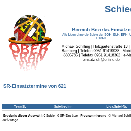
Schie
Bereich Bezirks-Einsätze
Alle Ligen ohne die Spiele der BOH, BLH, BPH,
U18M1
Michael Schilling | Holzgartenstraße 13 |
Bamberg | Telefon 0951 91419938 | Mobi
8805785 | Telefax 0951 91418362 | e-Mai
einsatz-ofr@online.de
SR-Einsatztermine von 621
TeamSL
Spielbeginn
Liga.Spiel-Nr.
Ergebnis dieser Auswahl:
0 Spiele | 0 SR-Einsätze |
Programmierung:
© Michael Schill
30:$30tage