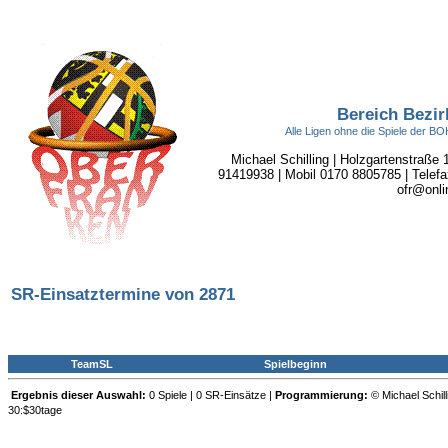
Bereich Bezir
Alle Ligen ohne die Spiele der 
Michael Schilling | Holzgartenstraße
91419938 | Mobil 0170 8805785 | Telefa
ofr@onli
SR-Einsatztermine von 2871
TeamSL
Spielbeginn
Ergebnis dieser Auswahl:
0 Spiele | 0 SR-Einsätze |
Programmierung:
© Michael Schill
30:$30tage