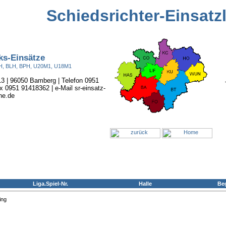
Schiedsrichter-Einsatz
ks-Einsätze
BOH, BLH, BPH, U20M1, U18M1
 13 | 96050 Bamberg | Telefon 0951
x 0951 91418362 | e-Mail sr-einsatz-
ne.de
Liga.Spiel-Nr.
Halle
Be
ing