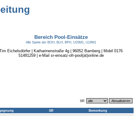
leitung
Bereich Pool-Einsätze
Alle Spiele der BOH, BLH, BPH, U20M1, U18M1
Tim Eichelsdörfer | Katharinenstraße 4g | 96052 Bamberg | Mobil 0176
51481259 | e-Mail sr-einsatz-ofr-pool(at)online.de
SR:
gegnung
SR
Bemerkung