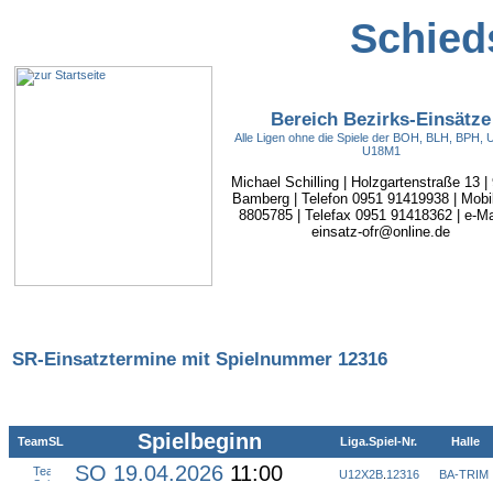
Schieds
Bereich Bezirks-Einsätze
Alle Ligen ohne die Spiele der BOH, BLH, BPH,
U18M1
Michael Schilling | Holzgartenstraße 13 |
Bamberg | Telefon 0951 91419938 | Mobi
8805785 | Telefax 0951 91418362 | e-Mai
einsatz-ofr@online.de
SR-Einsatztermine mit Spielnummer 12316
Spielbeginn
TeamSL
Liga.Spiel-Nr.
Halle
SO 19.04.2026
11:00
U12X2B
.
12316
BA-TRIM