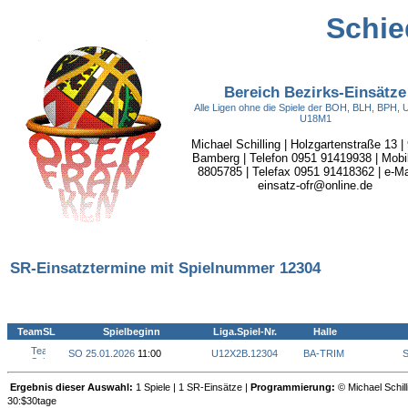
Schie
Bereich Bezirks-Einsätze
Alle Ligen ohne die Spiele der BOH, BLH, BPH,
U18M1
Michael Schilling | Holzgartenstraße 13 |
Bamberg | Telefon 0951 91419938 | Mobi
8805785 | Telefax 0951 91418362 | e-Mai
einsatz-ofr@online.de
SR-Einsatztermine mit Spielnummer 12304
TeamSL
Spielbeginn
Liga.Spiel-Nr.
Halle
SO 25.01.2026
11:00
U12X2B
.
12304
BA-TRIM
S
Ergebnis dieser Auswahl:
1 Spiele | 1 SR-Einsätze |
Programmierung:
© Michael Schill
30:$30tage