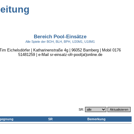
leitung
Bereich Pool-Einsätze
Alle Spiele der BOH, BLH, BPH, U20M1, U18M1
Tim Eichelsdörfer | Katharinenstraße 4g | 96052 Bamberg | Mobil 0176
51481259 | e-Mail sr-einsatz-ofr-pool(at)online.de
SR:
gegnung
SR
Bemerkung