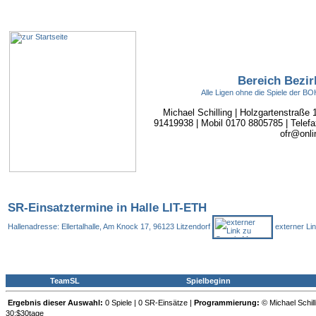
Bereich Bezir
Alle Ligen ohne die Spiele der 
Michael Schilling | Holzgartenstraße
91419938 | Mobil 0170 8805785 | Telefa
ofr@onli
SR-Einsatztermine in Halle LIT-ETH
Hallenadresse: Ellertalhalle, Am Knock 17, 96123 Litzendorf
externer Li
TeamSL
Spielbeginn
Ergebnis dieser Auswahl:
0 Spiele | 0 SR-Einsätze |
Programmierung:
© Michael Schill
30:$30tage