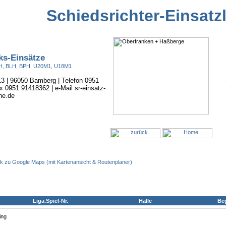
Schiedsrichter-Einsatz
ks-Einsätze
BOH, BLH, BPH, U20M1, U18M1
 13 | 96050 Bamberg | Telefon 0951
x 0951 91418362 | e-Mail sr-einsatz-
ne.de
nk zu Google Maps (mit Kartenansicht & Routenplaner)
Liga.Spiel-Nr.
Halle
Be
ing