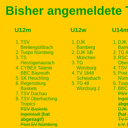
Bisher angemeldete
U12m
U12w
U14
TSV
DJK
DJK
Breitengüßbach
Bamberg
Bam
Tuspo Nürnberg
DJK SB
TG 4
TS
München
RSC 
Herzogenaurach
TG
Ober
CYBEX Talents
Würzburg
TSV 
BBC Bayreuth
TV 1848
Post
SK Heuchling
Schwabach
Nürn
Regensburg
TG 48
Tusp
Baskets
Würzburg 2
BBC 
TSV Dachau
PSV 
TSV Oberhaching
Ingol
Tropics
abge
PSV Baskets
DJK 
Ingolstadt
(hat
(hat
abgesagt!)
TV F
Post SV Nürnberg
e.V.