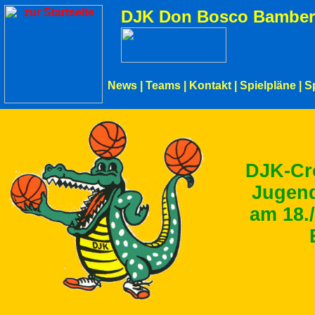
DJK Don Bosco Bamber
News
|
Teams
|
Kontakt
|
Spielpläne
|
S
DJK-Cr
Jugen
am 18./