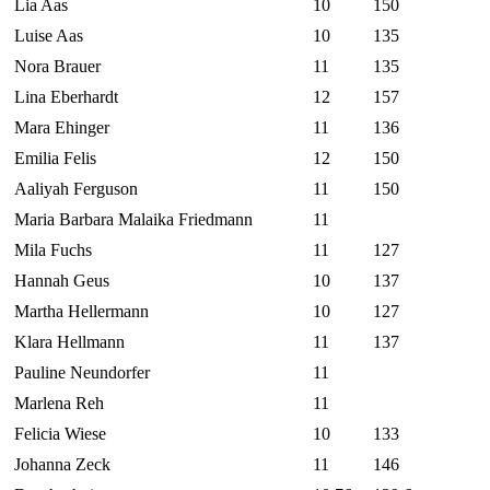
Lia Aas
10
150
Luise Aas
10
135
Nora Brauer
11
135
Lina Eberhardt
12
157
Mara Ehinger
11
136
Emilia Felis
12
150
Aaliyah Ferguson
11
150
Maria Barbara Malaika Friedmann
11
Mila Fuchs
11
127
Hannah Geus
10
137
Martha Hellermann
10
127
Klara Hellmann
11
137
Pauline Neundorfer
11
Marlena Reh
11
Felicia Wiese
10
133
Johanna Zeck
11
146