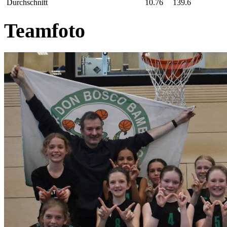
Durchschnitt
10.76
139.6
Teamfoto