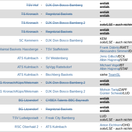
entfällt
TSV Hof
-
DJK Don Bosco Bamberg
entfällt
entfällt
TS Kronach
-
Regnitztal Baskets
entfällt
TS Kronach
-
DJK Don Bosco Bamberg 2
solo/LSE - auch nichtn
entfällt
TS Kronach
-
Regnitztal Baskets
entfällt
KEM
SC Kemmern
-
DJK Don Bosco Bamberg
solo/LSE - auch nichtn
Frank Däbritz
/RATT
Maintal Baskets Hassberge
-
TSV Staffelstein
Alessandro Simmerl
/
Jens Gillsch
/ECK
ATS Kulmbach
-
SV Weidenberg
Albin Hajzeraj
/STAF
Michael Vogel
/BT
ATS Kulmbach
-
SpVgg Rattelsdorf
Albin Hajzeraj
/STAF
ATS Kulmbach
-
Bischberg Baskets
siehe
TeamSL
entfällt
G Kronach/Küps/Weismain
-
DJK Don Bosco Bamberg 2
entfällt
Mohsin Tariq
/ZAPF
G Kronach/Küps/Weismain
-
DJK Don Bosco Bamberg 2
Günter Schwab
/LUD
entfällt
BG Litzendorf
-
CYBEX Talents BBC Bayreuth
entfällt
entfällt
BG Litzendorf
-
Regnitztal Baskets
entfällt
LUD
TSV Ludwigsstadt
-
Freak City Bamberg
solo/LSE - auch nichtn
Anton Eichhorn
/OHD
RSC Oberhaid 2
-
ATS Kulmbach
solo/LSE - auch nichtn