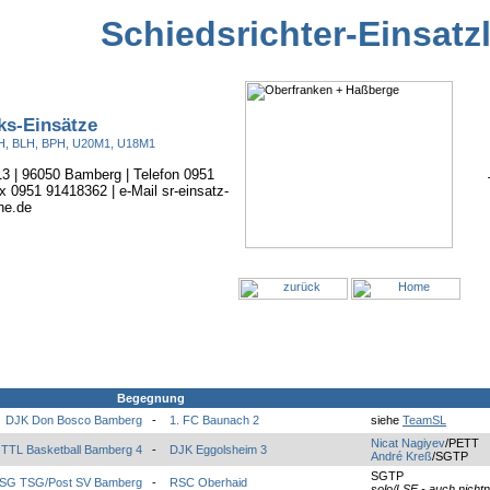
Schiedsrichter-Einsatz
ks-Einsätze
BOH, BLH, BPH, U20M1, U18M1
 13 | 96050 Bamberg | Telefon 0951
x 0951 91418362 | e-Mail sr-einsatz-
ne.de
Begegnung
DJK Don Bosco Bamberg
-
1. FC Baunach 2
siehe
TeamSL
Nicat Nagiyev
/PETT
TTL Basketball Bamberg 4
-
DJK Eggolsheim 3
André Kreß
/SGTP
SGTP
SG TSG/Post SV Bamberg
-
RSC Oberhaid
solo/LSE - auch nichtn