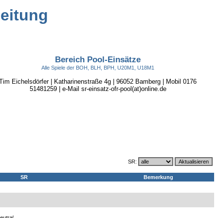
leitung
Bereich Pool-Einsätze
Alle Spiele der BOH, BLH, BPH, U20M1, U18M1
Tim Eichelsdörfer | Katharinenstraße 4g | 96052 Bamberg | Mobil 0176
51481259 | e-Mail sr-einsatz-ofr-pool(at)online.de
SR:
SR
Bemerkung
eutral