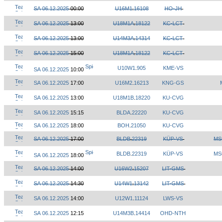
SA 06.12.2025
00:00
U16M1
.
16108
HO-JH
SA 06.12.2025
13:00
U18M1A
.
18122
KC-LCT
SA 06.12.2025
13:00
U14M3A
.
14314
KC-LCT
SA 06.12.2025
15:00
U18M1A
.
18122
KC-LCT
U10W1
.
905
KME-VS
SA 06.12.2025
10:00
SA 06.12.2025
17:00
U16M2
.
16213
KNG-GS
SA 06.12.2025
13:00
U18M1B
.
18220
KU-CVG
SA 06.12.2025
15:15
BLDA
.
22220
KU-CVG
SA 06.12.2025
18:00
BOH
.
21050
KU-CVG
SA 06.12.2025
17:00
BLDB
.
22319
KÜP-VS
MS
BLDB
.
22319
KÜP-VS
MS
SA 06.12.2025
18:00
SA 06.12.2025
14:00
U16W2
.
15207
LIT-GMS
SA 06.12.2025
14:30
U14W1
.
13142
LIT-GMS
SA 06.12.2025
14:00
U12W1
.
11124
LWS-VS
SA 06.12.2025
12:15
U14M3B
.
14414
OHD-NTH