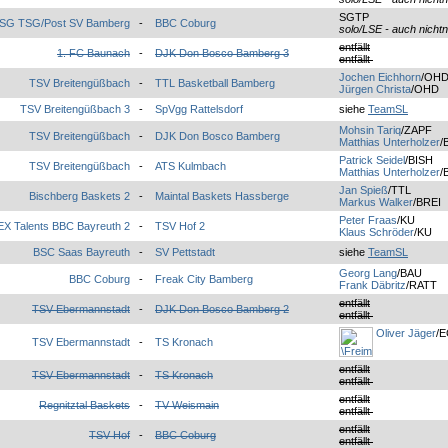
SGTP
SG TSG/Post SV Bamberg
-
BBC Coburg
solo/LSE - auch nichtn
entfällt
1. FC Baunach
-
DJK Don Bosco Bamberg 3
entfällt
Jochen Eichhorn
/OH
TSV Breitengüßbach
-
TTL Basketball Bamberg
Jürgen Christa
/OHD
TSV Breitengüßbach 3
-
SpVgg Rattelsdorf
siehe
TeamSL
Mohsin Tariq
/ZAPF
TSV Breitengüßbach
-
DJK Don Bosco Bamberg
Matthias Unterholzer
/
Patrick Seidel
/BISH
TSV Breitengüßbach
-
ATS Kulmbach
Matthias Unterholzer
/
Jan Spieß
/TTL
Bischberg Baskets 2
-
Maintal Baskets Hassberge
Markus Walker
/BREI
Peter Fraas
/KU
X Talents BBC Bayreuth 2
-
TSV Hof 2
Klaus Schröder
/KU
BSC Saas Bayreuth
-
SV Pettstadt
siehe
TeamSL
Georg Lang
/BAU
BBC Coburg
-
Freak City Bamberg
Frank Däbritz
/RATT
entfällt
TSV Ebermannstadt
-
DJK Don Bosco Bamberg 2
entfällt
Oliver Jäger
/
TSV Ebermannstadt
-
TS Kronach
entfällt
TSV Ebermannstadt
-
TS Kronach
entfällt
entfällt
Regnitztal Baskets
-
TV Weismain
entfällt
entfällt
TSV Hof
-
BBC Coburg
entfällt