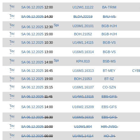
SA 06.12.2025
12:00
U12W1
.
11122
BA-TRIM
SA 06.12.2025
14:30
BLDA
.
22219
BAU-VS
U20M1
.
20101
BGB-HJH
SA 06.12.2025
12:30
SA 06.12.2025
15:00
BOH
.
21052
BGB-HJH
SA 06.12.2025
10:30
U14M1
.
14115
BGB-VS
SA 06.12.2025
13:00
U16M3
.
16314
BGB-VS
KPH
.
810
BSB-MS
SA 06.12.2025
14:00
SA 06.12.2025
16:45
U16M3
.
16313
BT-MEY
CYBE
SA 06.12.2025
19:00
BOH
.
21053
BT-SZ
SA 06.12.2025
15:15
U16M1
.
16107
CO-SZN
SA 06.12.2025
11:45
U14W1
.
13115
EBS-GFS
SA 06.12.2025
14:00
U16W2
.
15209
EBS-GFS
SA 06.12.2025
16:30
U16M3
.
16315
EBS-GFS
SA 06.12.2025
10:00
U10W1
.
904
HIR-JVSG
SA 06.12.2025
00:00
U14M1
.
14114
HO-JH