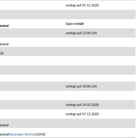
verlegt auf 07.12.2025
Spiel entfällt!
eutral
verlegt auf 13:00 Uhr
eutral
DJK
verlegt auf 18:00 Uhr
verlegt auf 14.03.2026
verlegt auf 07.12.2025
eutral
eutral
Maximilian Berthold
/OHD