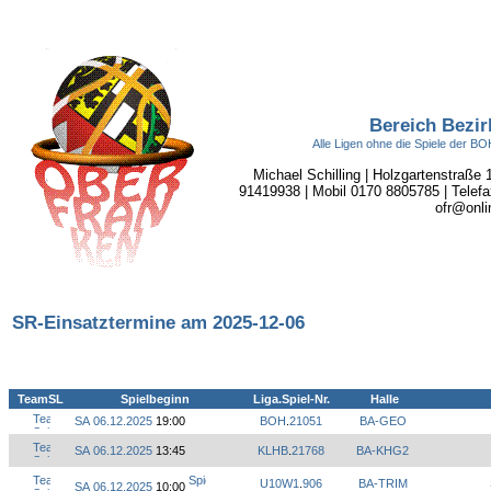
Bereich Bezir
Alle Ligen ohne die Spiele der 
Michael Schilling | Holzgartenstraße
91419938 | Mobil 0170 8805785 | Telefa
ofr@onli
SR-Einsatztermine am 2025-12-06
TeamSL
Spielbeginn
Liga.Spiel-Nr.
Halle
SA 06.12.2025
19:00
BOH
.
21051
BA-GEO
SA 06.12.2025
13:45
KLHB
.
21768
BA-KHG2
U10W1
.
906
BA-TRIM
SA 06.12.2025
10:00