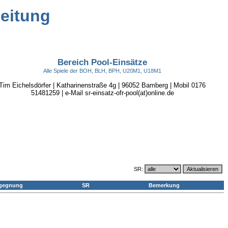
leitung
Bereich Pool-Einsätze
Alle Spiele der BOH, BLH, BPH, U20M1, U18M1
Tim Eichelsdörfer | Katharinenstraße 4g | 96052 Bamberg | Mobil 0176
51481259 | e-Mail sr-einsatz-ofr-pool(at)online.de
SR:
gegnung
SR
Bemerkung