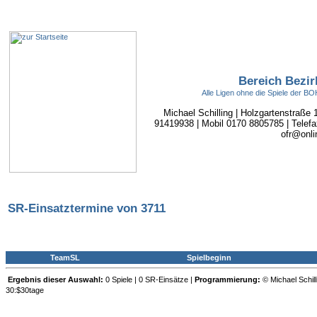
Bereich Bezir
Alle Ligen ohne die Spiele der 
Michael Schilling | Holzgartenstraße
91419938 | Mobil 0170 8805785 | Telefa
ofr@onli
SR-Einsatztermine von 3711
TeamSL
Spielbeginn
Ergebnis dieser Auswahl:
0 Spiele | 0 SR-Einsätze |
Programmierung:
© Michael Schill
30:$30tage