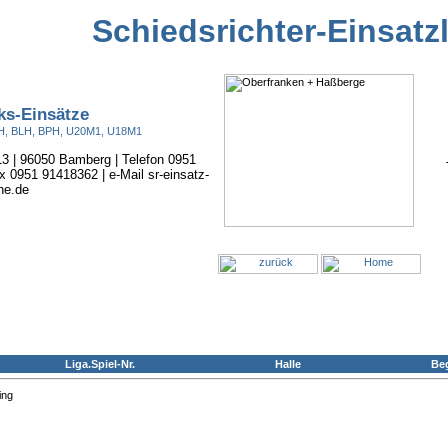
Schiedsrichter-Einsatz
ks-Einsätze
BOH, BLH, BPH, U20M1, U18M1
 13 | 96050 Bamberg | Telefon 0951
x 0951 91418362 | e-Mail sr-einsatz-
ne.de
Liga.Spiel-Nr.
Halle
Be
ing