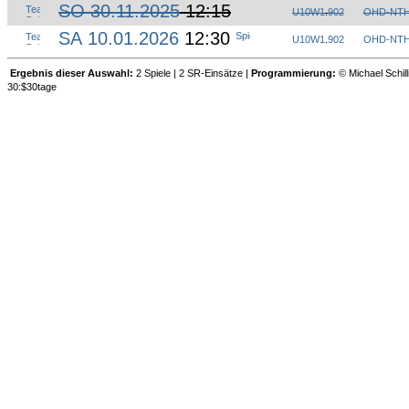
SO 30.11.2025
12:15
U10W1
.
902
OHD-NT
SA 10.01.2026
12:30
U10W1
.
902
OHD-NT
Ergebnis dieser Auswahl:
2 Spiele | 2 SR-Einsätze |
Programmierung:
© Michael Schill
30:$30tage