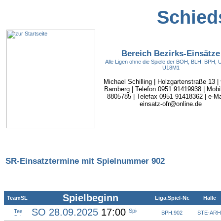
Schieds
Bereich Bezirks-Einsätze
Alle Ligen ohne die Spiele der BOH, BLH, BPH,
U18M1
Michael Schilling | Holzgartenstraße 13 |
Bamberg | Telefon 0951 91419938 | Mobi
8805785 | Telefax 0951 91418362 | e-Mai
einsatz-ofr@online.de
SR-Einsatztermine mit Spielnummer 902
Spielbeginn
TeamSL
Liga.Spiel-Nr.
Halle
SO 28.09.2025
17:00
BPH
.
902
STE-ARH