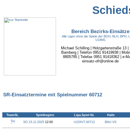
Schieds
Bereich Bezirks-Einsätze
Alle Ligen ohne die Spiele der BOH, BLH, BPH,
U18M1
Michael Schilling | Holzgartenstraße 13 |
Bamberg | Telefon 0951 91419938 | Mobi
8805785 | Telefax 0951 91418362 | e-Mai
einsatz-ofr@online.de
SR-Einsatztermine mit Spielnummer 60712
TeamSL
Spielbeginn
Liga.Spiel-Nr.
Halle
SO 23.11.2025
12:00
U10XV7
.
60712
BAU-VS