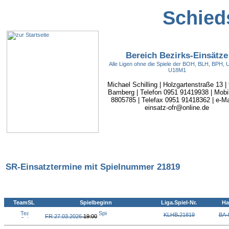
Schieds
Bereich Bezirks-Einsätze
Alle Ligen ohne die Spiele der BOH, BLH, BPH,
U18M1
Michael Schilling | Holzgartenstraße 13 |
Bamberg | Telefon 0951 91419938 | Mobi
8805785 | Telefax 0951 91418362 | e-Mai
einsatz-ofr@online.de
SR-Einsatztermine mit Spielnummer 21819
TeamSL
Spielbeginn
Liga.Spiel-Nr.
Ha
KLHB
.
21819
BA-
FR 27.03.2026
19:00