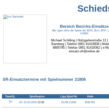
Schieds
Bereich Bezirks-Einsätze
Alle Ligen ohne die Spiele der BOH, BLH, BPH,
U18M1
Michael Schilling | Holzgartenstraße 13 |
Bamberg | Telefon 0951 91419938 | Mobi
8805785 | Telefax 0951 91418362 | e-Mai
einsatz-ofr@online.de
SR-Einsatztermine mit Spielnummer 21808
TeamSL
Spielbeginn
Liga.Spiel-Nr.
Halle
SO 15.03.2026
13:30
KLHB
.
21808
BSB-MS