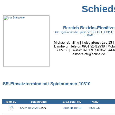
Schieds
Bereich Bezirks-Einsätze
Alle Ligen ohne die Spiele der BOH, BLH, BPH,
U18M1
Michael Schilling | Holzgartenstraße 13 |
Bamberg | Telefon 0951 91419938 | Mobi
8805785 | Telefax 0951 91418362 | e-Mai
einsatz-ofr@online.de
SR-Einsatztermine mit Spielnummer 10310
TeamSL
Spielbeginn
Liga.Spiel-Nr.
Halle
SA 24.01.2026
13:00
U10X2B
.
10310
BSB-GS